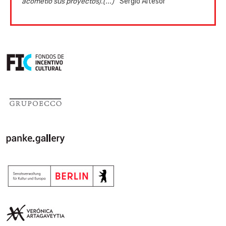
acometió sus proyectos).(...)”
Sergio Altesor